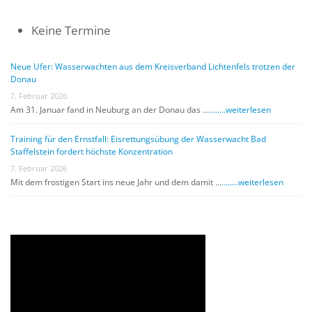
Keine Termine
Neue Ufer: Wasserwachten aus dem Kreisverband Lichtenfels trotzen der
Donau
7. Februar 2026
Am 31. Januar fand in Neuburg an der Donau das …
........weiterlesen
Training für den Ernstfall: Eisrettungsübung der Wasserwacht Bad
Staffelstein fordert höchste Konzentration
7. Februar 2026
Mit dem frostigen Start ins neue Jahr und dem damit …
........weiterlesen