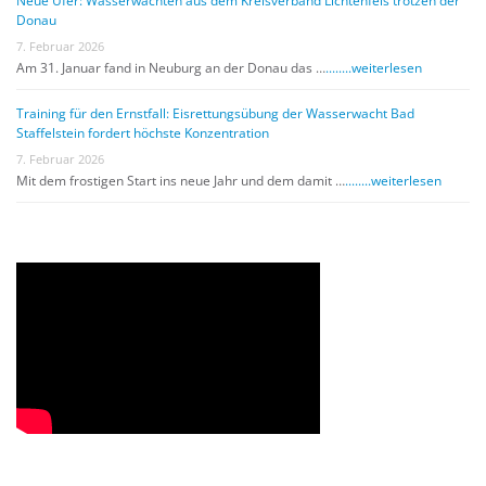
Neue Ufer: Wasserwachten aus dem Kreisverband Lichtenfels trotzen der
Donau
7. Februar 2026
Am 31. Januar fand in Neuburg an der Donau das …
........weiterlesen
Training für den Ernstfall: Eisrettungsübung der Wasserwacht Bad
Staffelstein fordert höchste Konzentration
7. Februar 2026
Mit dem frostigen Start ins neue Jahr und dem damit …
........weiterlesen